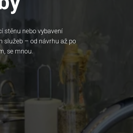
by
cí stěnu nebo vybavení
h služeb – od návrhu až po
em, se mnou.