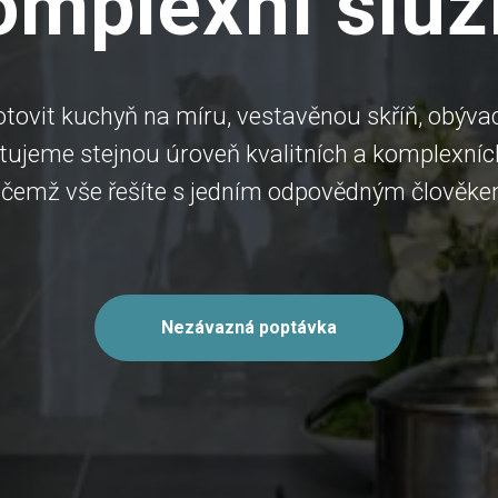
omplexní služ
otovit kuchyň na míru, vestavěnou skříň, obýva
tujeme stejnou úroveň kvalitních a komplexníc
přičemž vše řešíte s jedním odpovědným člověk
Nezávazná poptávka